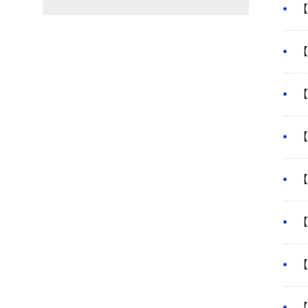
【
【
【
【
【
【
【
【